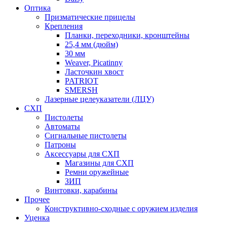
Оптика
Призматические прицелы
Крепления
Планки, переходники, кронштейны
25,4 мм (дюйм)
30 мм
Weaver, Picatinny
Ласточкин хвост
PATRIOT
SMERSH
Лазерные целеуказатели (ЛЦУ)
СХП
Пистолеты
Автоматы
Сигнальные пистолеты
Патроны
Аксессуары для СХП
Магазины для СХП
Ремни оружейные
ЗИП
Винтовки, карабины
Прочее
Конструктивно-сходные с оружием изделия
Уценка