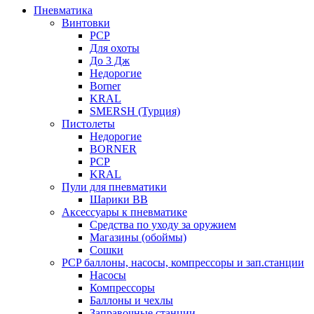
Пневматика
Винтовки
PCP
Для охоты
До 3 Дж
Недорогие
Borner
KRAL
SMERSH (Турция)
Пистолеты
Недорогие
BORNER
PCP
KRAL
Пули для пневматики
Шарики BB
Аксессуары к пневматике
Средства по уходу за оружием
Магазины (обоймы)
Сошки
PCP баллоны, насосы, компрессоры и зап.станции
Насосы
Компрессоры
Баллоны и чехлы
Заправочные станции