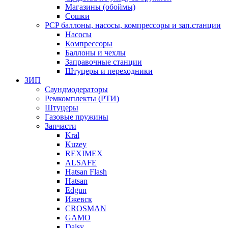
Магазины (обоймы)
Сошки
PCP баллоны, насосы, компрессоры и зап.станции
Насосы
Компрессоры
Баллоны и чехлы
Заправочные станции
Штуцеры и переходники
ЗИП
Саундмодераторы
Ремкомплекты (РТИ)
Штуцеры
Газовые пружины
Запчасти
Kral
Kuzey
REXIMEX
ALSAFE
Hatsan Flash
Hatsan
Edgun
Ижевск
CROSMAN
GAMO
Daisy