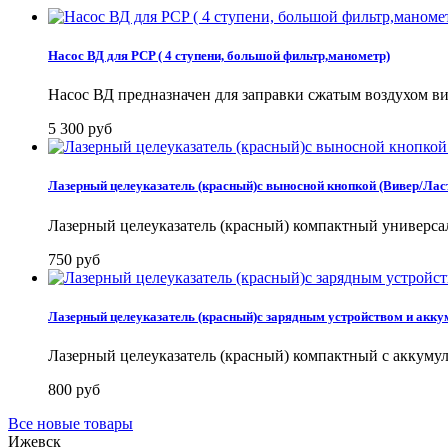
Насос ВД для PCP ( 4 ступени, большой фильтр,манометр)
Насос ВД предназначен для заправки сжатым воздухом в
5 300 руб
Лазерный целеуказатель (красный)с выносной кнопкой (Вивер/Лас
Лазерный целеуказатель (красный) компактный универса
750 руб
Лазерный целеуказатель (красный)с зарядным устройством и акку
Лазерный целеуказатель (красный) компактный с аккумул
800 руб
Все новые товары
Ижевск