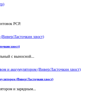
интовок PCP.
точкин хвост)
льный с выносной...
мулятором (Вивер/Ласточкин хвост)
ятором и зарядным...