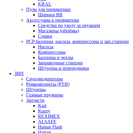
KRAL
Пули для пневматики
Шарики BB
Аксессуары к пневматике
Средства по уходу за оружием
Магазины (обоймы)
Сошки
PCP баллоны, насосы, компрессоры и зап.станции
Насосы
Компрессоры
Баллоны и чехлы
Заправочные станции
Штуцеры и переходники
ЗИП
Саундмодераторы
Ремкомплекты (РТИ)
Штуцеры
Газовые пружины
Запчасти
Kral
Kuzey
REXIMEX
ALSAFE
Hatsan Flash
Hatsan