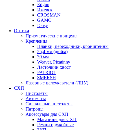
Edgun
Ижевск
CROSMAN
GAMO
Daisy
Оптика
Призматические прицелы
Крепления
Планки, переходники, кронштейны
25,4 мм (дюйм)
30 мм
Weaver, Picatinny
Ласточкин хвост
PATRIOT
SMERSH
Лазерные целеуказатели (ЛЦУ)
СХП
Пистолеты
Автоматы
Сигнальные пистолеты
Патроны
Аксессуары для СХП
Магазины для СХП
Ремни оружейные
ЗИП