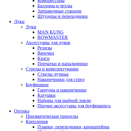
Компрессоры
Баллоны и чехлы
Заправочные станции
Штуцеры и переходники
Луки
Луки
MAN KUNG
BOWMASTER
Аксессуары для луков
Релизы
Вязочки
Краги
Перчатки и напальчники
Стрелы и комплектующие
Стрелы лучные
Наконечники для стрел
Боуфишинг
Гарпуны и наконечники
Катушки
Наборы для рыбной ловли
Прочие аксессуары для боуфишинга
Оптика
Призматические прицелы
Крепления
Планки, переходники, кронштейны