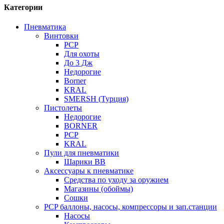
Категории
Пневматика
Винтовки
PCP
Для охоты
До 3 Дж
Недорогие
Borner
KRAL
SMERSH (Турция)
Пистолеты
Недорогие
BORNER
PCP
KRAL
Пули для пневматики
Шарики BB
Аксессуары к пневматике
Средства по уходу за оружием
Магазины (обоймы)
Сошки
PCP баллоны, насосы, компрессоры и зап.станции
Насосы