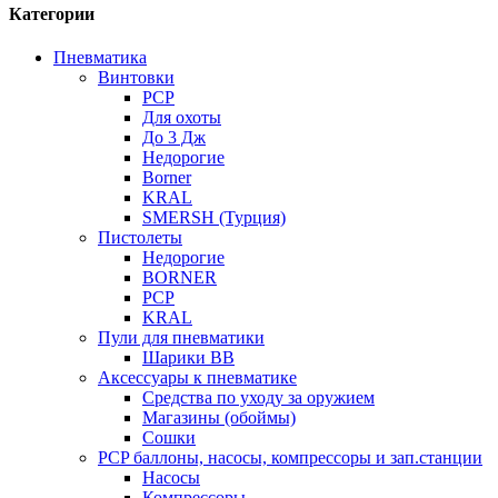
Категории
Пневматика
Винтовки
PCP
Для охоты
До 3 Дж
Недорогие
Borner
KRAL
SMERSH (Турция)
Пистолеты
Недорогие
BORNER
PCP
KRAL
Пули для пневматики
Шарики BB
Аксессуары к пневматике
Средства по уходу за оружием
Магазины (обоймы)
Сошки
PCP баллоны, насосы, компрессоры и зап.станции
Насосы
Компрессоры