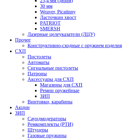
25,4 мм (дюйм)
30 мм
Weaver, Picatinny
Ласточкин хвост
PATRIOT
SMERSH
Лазерные целеуказатели (ЛЦУ)
Прочее
Конструктивно-сходные с оружием изделия
СХП
Пистолеты
Автоматы
Сигнальные пистолеты
Патроны
Аксессуары для СХП
Магазины для СХП
Ремни оружейные
ЗИП
Винтовки, карабины
Акции
ЗИП
Саундмодераторы
Ремкомплекты (РТИ)
Штуцеры
Газовые пружины