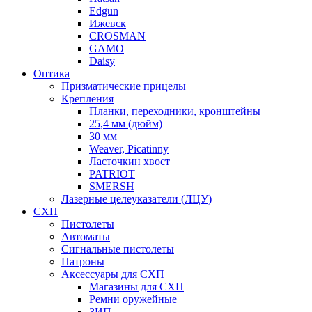
Edgun
Ижевск
CROSMAN
GAMO
Daisy
Оптика
Призматические прицелы
Крепления
Планки, переходники, кронштейны
25,4 мм (дюйм)
30 мм
Weaver, Picatinny
Ласточкин хвост
PATRIOT
SMERSH
Лазерные целеуказатели (ЛЦУ)
СХП
Пистолеты
Автоматы
Сигнальные пистолеты
Патроны
Аксессуары для СХП
Магазины для СХП
Ремни оружейные
ЗИП