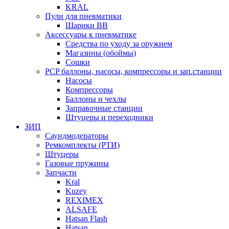
KRAL
Пули для пневматики
Шарики BB
Аксессуары к пневматике
Средства по уходу за оружием
Магазины (обоймы)
Сошки
PCP баллоны, насосы, компрессоры и зап.станции
Насосы
Компрессоры
Баллоны и чехлы
Заправочные станции
Штуцеры и переходники
ЗИП
Саундмодераторы
Ремкомплекты (РТИ)
Штуцеры
Газовые пружины
Запчасти
Kral
Kuzey
REXIMEX
ALSAFE
Hatsan Flash
Hatsan