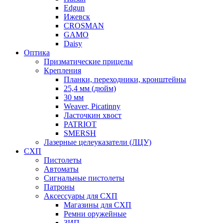
Edgun
Ижевск
CROSMAN
GAMO
Daisy
Оптика
Призматические прицелы
Крепления
Планки, переходники, кронштейны
25,4 мм (дюйм)
30 мм
Weaver, Picatinny
Ласточкин хвост
PATRIOT
SMERSH
Лазерные целеуказатели (ЛЦУ)
СХП
Пистолеты
Автоматы
Сигнальные пистолеты
Патроны
Аксессуары для СХП
Магазины для СХП
Ремни оружейные
ЗИП