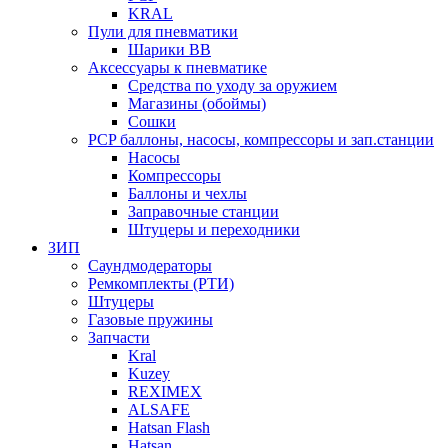
KRAL
Пули для пневматики
Шарики BB
Аксессуары к пневматике
Средства по уходу за оружием
Магазины (обоймы)
Сошки
PCP баллоны, насосы, компрессоры и зап.станции
Насосы
Компрессоры
Баллоны и чехлы
Заправочные станции
Штуцеры и переходники
ЗИП
Саундмодераторы
Ремкомплекты (РТИ)
Штуцеры
Газовые пружины
Запчасти
Kral
Kuzey
REXIMEX
ALSAFE
Hatsan Flash
Hatsan