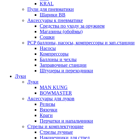
KRAL
Пули для пневматики
Шарики BB
Аксессуары к пневматике
Средства по уходу за оружием
Магазины (обоймы)
Сошки
PCP баллоны, насосы, компрессоры и зап.станции
Насосы
Компрессоры
Баллоны и чехлы
Заправочные станции
Штуцеры и переходники
Луки
Луки
MAN KUNG
BOWMASTER
Аксессуары для луков
Релизы
Вязочки
Краги
Перчатки и напальчники
Стрелы и комплектующие
Стрелы лучные
Наконечники для стрел