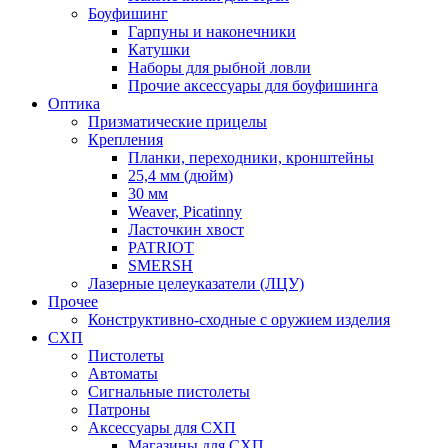
Боуфишинг
Гарпуны и наконечники
Катушки
Наборы для рыбной ловли
Прочие аксессуары для боуфишинга
Оптика
Призматические прицелы
Крепления
Планки, переходники, кронштейны
25,4 мм (дюйм)
30 мм
Weaver, Picatinny
Ласточкин хвост
PATRIOT
SMERSH
Лазерные целеуказатели (ЛЦУ)
Прочее
Конструктивно-сходные с оружием изделия
СХП
Пистолеты
Автоматы
Сигнальные пистолеты
Патроны
Аксессуары для СХП
Магазины для СХП