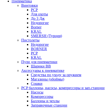
Пневматика
Винтовки
PCP
Для охоты
До 3 Дж
Недорогие
Borner
KRAL
SMERSH (Турция)
Пистолеты
Недорогие
BORNER
PCP
KRAL
Пули для пневматики
Шарики BB
Аксессуары к пневматике
Средства по уходу за оружием
Магазины (обоймы)
Сошки
PCP баллоны, насосы, компрессоры и зап.станции
Насосы
Компрессоры
Баллоны и чехлы
Заправочные станции