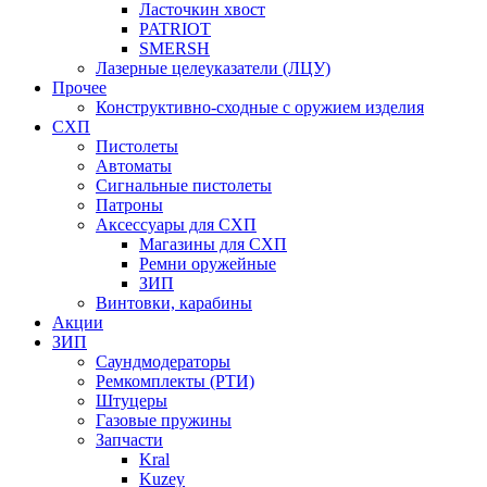
Ласточкин хвост
PATRIOT
SMERSH
Лазерные целеуказатели (ЛЦУ)
Прочее
Конструктивно-сходные с оружием изделия
СХП
Пистолеты
Автоматы
Сигнальные пистолеты
Патроны
Аксессуары для СХП
Магазины для СХП
Ремни оружейные
ЗИП
Винтовки, карабины
Акции
ЗИП
Саундмодераторы
Ремкомплекты (РТИ)
Штуцеры
Газовые пружины
Запчасти
Kral
Kuzey