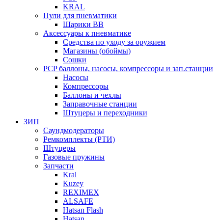
KRAL
Пули для пневматики
Шарики BB
Аксессуары к пневматике
Средства по уходу за оружием
Магазины (обоймы)
Сошки
PCP баллоны, насосы, компрессоры и зап.станции
Насосы
Компрессоры
Баллоны и чехлы
Заправочные станции
Штуцеры и переходники
ЗИП
Саундмодераторы
Ремкомплекты (РТИ)
Штуцеры
Газовые пружины
Запчасти
Kral
Kuzey
REXIMEX
ALSAFE
Hatsan Flash
Hatsan