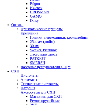
Edgun
Ижевск
CROSMAN
GAMO
Daisy
Оптика
Призматические прицелы
Крепления
Планки, переходники, кронштейны
25,4 мм (дюйм)
30 мм
Weaver, Picatinny
Ласточкин хвост
PATRIOT
SMERSH
Лазерные целеуказатели (ЛЦУ)
СХП
Пистолеты
Автоматы
Сигнальные пистолеты
Патроны
Аксессуары для СХП
Магазины для СХП
Ремни оружейные
ЗИП