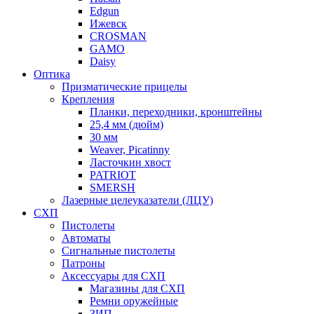
Edgun
Ижевск
CROSMAN
GAMO
Daisy
Оптика
Призматические прицелы
Крепления
Планки, переходники, кронштейны
25,4 мм (дюйм)
30 мм
Weaver, Picatinny
Ласточкин хвост
PATRIOT
SMERSH
Лазерные целеуказатели (ЛЦУ)
СХП
Пистолеты
Автоматы
Сигнальные пистолеты
Патроны
Аксессуары для СХП
Магазины для СХП
Ремни оружейные
ЗИП