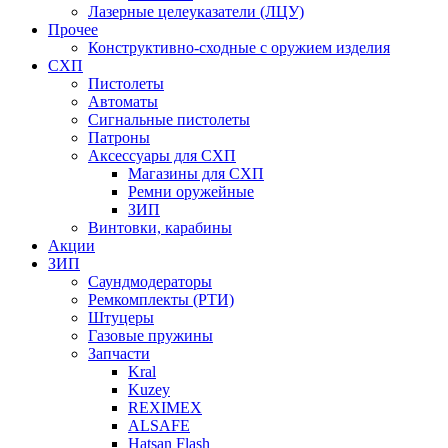
Лазерные целеуказатели (ЛЦУ)
Прочее
Конструктивно-сходные с оружием изделия
СХП
Пистолеты
Автоматы
Сигнальные пистолеты
Патроны
Аксессуары для СХП
Магазины для СХП
Ремни оружейные
ЗИП
Винтовки, карабины
Акции
ЗИП
Саундмодераторы
Ремкомплекты (РТИ)
Штуцеры
Газовые пружины
Запчасти
Kral
Kuzey
REXIMEX
ALSAFE
Hatsan Flash