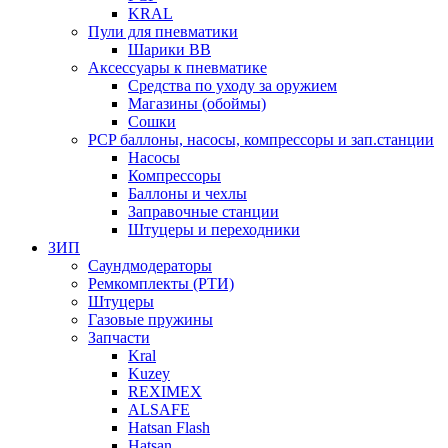
KRAL
Пули для пневматики
Шарики BB
Аксессуары к пневматике
Средства по уходу за оружием
Магазины (обоймы)
Сошки
PCP баллоны, насосы, компрессоры и зап.станции
Насосы
Компрессоры
Баллоны и чехлы
Заправочные станции
Штуцеры и переходники
ЗИП
Саундмодераторы
Ремкомплекты (РТИ)
Штуцеры
Газовые пружины
Запчасти
Kral
Kuzey
REXIMEX
ALSAFE
Hatsan Flash
Hatsan