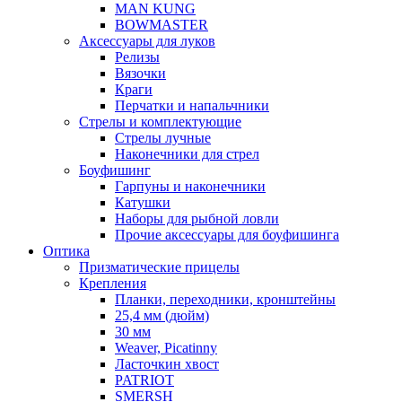
MAN KUNG
BOWMASTER
Аксессуары для луков
Релизы
Вязочки
Краги
Перчатки и напальчники
Стрелы и комплектующие
Стрелы лучные
Наконечники для стрел
Боуфишинг
Гарпуны и наконечники
Катушки
Наборы для рыбной ловли
Прочие аксессуары для боуфишинга
Оптика
Призматические прицелы
Крепления
Планки, переходники, кронштейны
25,4 мм (дюйм)
30 мм
Weaver, Picatinny
Ласточкин хвост
PATRIOT
SMERSH