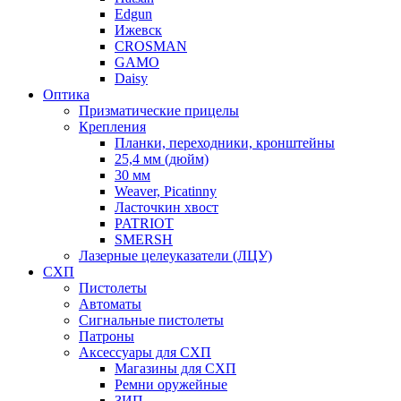
Edgun
Ижевск
CROSMAN
GAMO
Daisy
Оптика
Призматические прицелы
Крепления
Планки, переходники, кронштейны
25,4 мм (дюйм)
30 мм
Weaver, Picatinny
Ласточкин хвост
PATRIOT
SMERSH
Лазерные целеуказатели (ЛЦУ)
СХП
Пистолеты
Автоматы
Сигнальные пистолеты
Патроны
Аксессуары для СХП
Магазины для СХП
Ремни оружейные
ЗИП