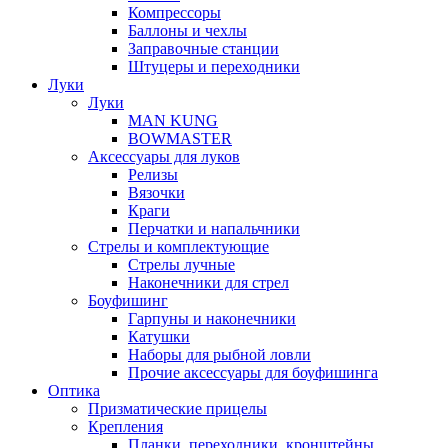
Компрессоры
Баллоны и чехлы
Заправочные станции
Штуцеры и переходники
Луки
Луки
MAN KUNG
BOWMASTER
Аксессуары для луков
Релизы
Вязочки
Краги
Перчатки и напальчники
Стрелы и комплектующие
Стрелы лучные
Наконечники для стрел
Боуфишинг
Гарпуны и наконечники
Катушки
Наборы для рыбной ловли
Прочие аксессуары для боуфишинга
Оптика
Призматические прицелы
Крепления
Планки, переходники, кронштейны