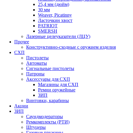
25,4 мм (дюйм)
30 мм
Weaver, Picatinny
Ласточкин хвост
PATRIOT
SMERSH
Лазерные целеуказатели (ЛЦУ)
Прочее
Конструктивно-сходные с оружием изделия
СХП
Пистолеты
Автоматы
Сигнальные пистолеты
Патроны
Аксессуары для СХП
Магазины для СХП
Ремни оружейные
ЗИП
Винтовки, карабины
Акции
ЗИП
Саундмодераторы
Ремкомплекты (РТИ)
Штуцеры
Газовые пружины