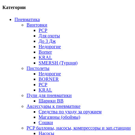
Категории
Пневматика
Винтовки
PCP
Для охоты
До 3 Дж
Недорогие
Borner
KRAL
SMERSH (Турция)
Пистолеты
Недорогие
BORNER
PCP
KRAL
Пули для пневматики
Шарики BB
Аксессуары к пневматике
Средства по уходу за оружием
Магазины (обоймы)
Сошки
PCP баллоны, насосы, компрессоры и зап.станции
Насосы