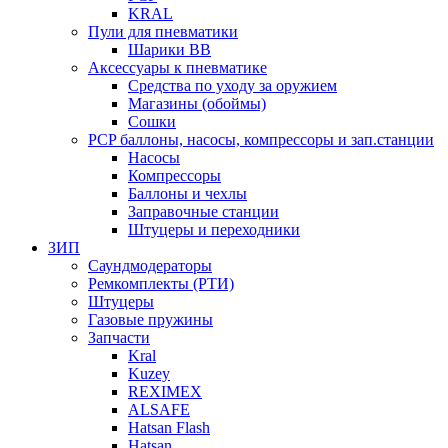
KRAL
Пули для пневматики
Шарики BB
Аксессуары к пневматике
Средства по уходу за оружием
Магазины (обоймы)
Сошки
PCP баллоны, насосы, компрессоры и зап.станции
Насосы
Компрессоры
Баллоны и чехлы
Заправочные станции
Штуцеры и переходники
ЗИП
Саундмодераторы
Ремкомплекты (РТИ)
Штуцеры
Газовые пружины
Запчасти
Kral
Kuzey
REXIMEX
ALSAFE
Hatsan Flash
Hatsan