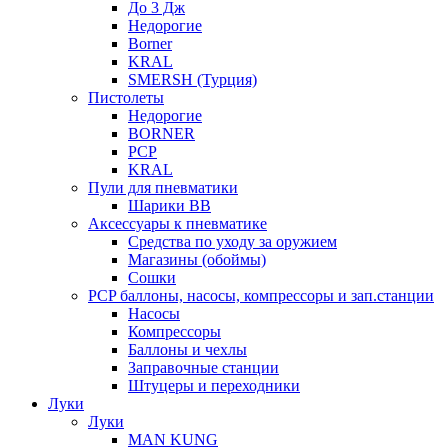
До 3 Дж
Недорогие
Borner
KRAL
SMERSH (Турция)
Пистолеты
Недорогие
BORNER
PCP
KRAL
Пули для пневматики
Шарики BB
Аксессуары к пневматике
Средства по уходу за оружием
Магазины (обоймы)
Сошки
PCP баллоны, насосы, компрессоры и зап.станции
Насосы
Компрессоры
Баллоны и чехлы
Заправочные станции
Штуцеры и переходники
Луки
Луки
MAN KUNG