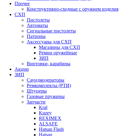
Прочее
Конструктивно-сходные с оружием изделия
СХП
Пистолеты
Автоматы
Сигнальные пистолеты
Патроны
Аксессуары для СХП
Магазины для СХП
Ремни оружейные
ЗИП
Винтовки, карабины
Акции
ЗИП
Саундмодераторы
Ремкомплекты (РТИ)
Штуцеры
Газовые пружины
Запчасти
Kral
Kuzey
REXIMEX
ALSAFE
Hatsan Flash
Hatsan