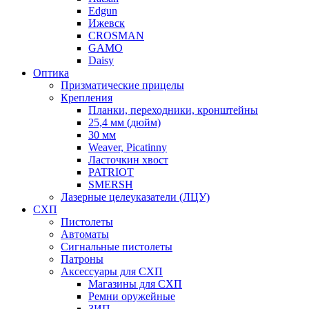
Edgun
Ижевск
CROSMAN
GAMO
Daisy
Оптика
Призматические прицелы
Крепления
Планки, переходники, кронштейны
25,4 мм (дюйм)
30 мм
Weaver, Picatinny
Ласточкин хвост
PATRIOT
SMERSH
Лазерные целеуказатели (ЛЦУ)
СХП
Пистолеты
Автоматы
Сигнальные пистолеты
Патроны
Аксессуары для СХП
Магазины для СХП
Ремни оружейные
ЗИП