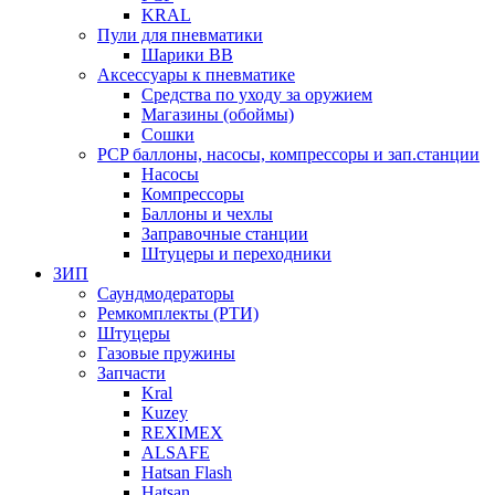
KRAL
Пули для пневматики
Шарики BB
Аксессуары к пневматике
Средства по уходу за оружием
Магазины (обоймы)
Сошки
PCP баллоны, насосы, компрессоры и зап.станции
Насосы
Компрессоры
Баллоны и чехлы
Заправочные станции
Штуцеры и переходники
ЗИП
Саундмодераторы
Ремкомплекты (РТИ)
Штуцеры
Газовые пружины
Запчасти
Kral
Kuzey
REXIMEX
ALSAFE
Hatsan Flash
Hatsan