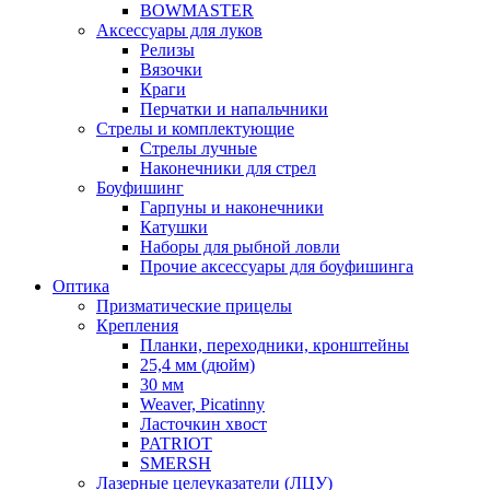
BOWMASTER
Аксессуары для луков
Релизы
Вязочки
Краги
Перчатки и напальчники
Стрелы и комплектующие
Стрелы лучные
Наконечники для стрел
Боуфишинг
Гарпуны и наконечники
Катушки
Наборы для рыбной ловли
Прочие аксессуары для боуфишинга
Оптика
Призматические прицелы
Крепления
Планки, переходники, кронштейны
25,4 мм (дюйм)
30 мм
Weaver, Picatinny
Ласточкин хвост
PATRIOT
SMERSH
Лазерные целеуказатели (ЛЦУ)