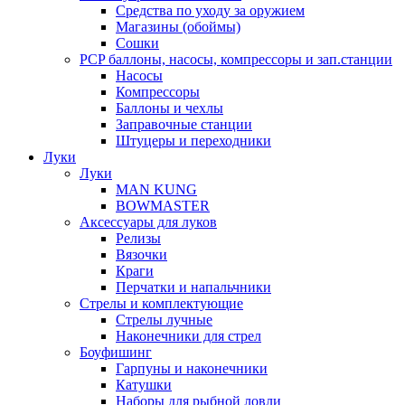
Средства по уходу за оружием
Магазины (обоймы)
Сошки
PCP баллоны, насосы, компрессоры и зап.станции
Насосы
Компрессоры
Баллоны и чехлы
Заправочные станции
Штуцеры и переходники
Луки
Луки
MAN KUNG
BOWMASTER
Аксессуары для луков
Релизы
Вязочки
Краги
Перчатки и напальчники
Стрелы и комплектующие
Стрелы лучные
Наконечники для стрел
Боуфишинг
Гарпуны и наконечники
Катушки
Наборы для рыбной ловли