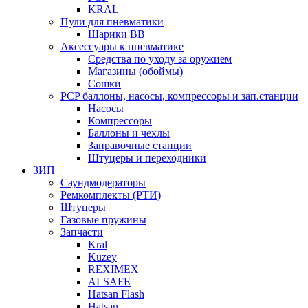
KRAL
Пули для пневматики
Шарики BB
Аксессуары к пневматике
Средства по уходу за оружием
Магазины (обоймы)
Сошки
PCP баллоны, насосы, компрессоры и зап.станции
Насосы
Компрессоры
Баллоны и чехлы
Заправочные станции
Штуцеры и переходники
ЗИП
Саундмодераторы
Ремкомплекты (РТИ)
Штуцеры
Газовые пружины
Запчасти
Kral
Kuzey
REXIMEX
ALSAFE
Hatsan Flash
Hatsan