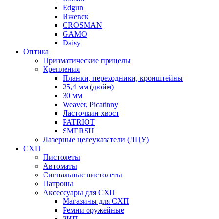
Edgun
Ижевск
CROSMAN
GAMO
Daisy
Оптика
Призматические прицелы
Крепления
Планки, переходники, кронштейны
25,4 мм (дюйм)
30 мм
Weaver, Picatinny
Ласточкин хвост
PATRIOT
SMERSH
Лазерные целеуказатели (ЛЦУ)
СХП
Пистолеты
Автоматы
Сигнальные пистолеты
Патроны
Аксессуары для СХП
Магазины для СХП
Ремни оружейные
ЗИП