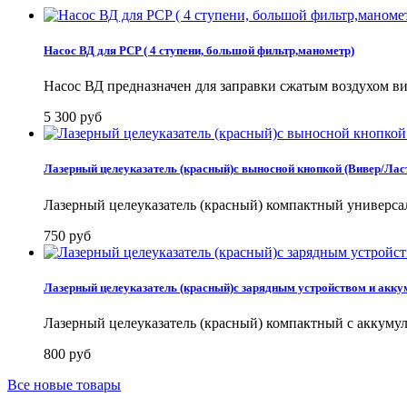
Насос ВД для PCP ( 4 ступени, большой фильтр,манометр)
Насос ВД предназначен для заправки сжатым воздухом в
5 300 руб
Лазерный целеуказатель (красный)с выносной кнопкой (Вивер/Лас
Лазерный целеуказатель (красный) компактный универса
750 руб
Лазерный целеуказатель (красный)с зарядным устройством и акку
Лазерный целеуказатель (красный) компактный с аккумул
800 руб
Все новые товары