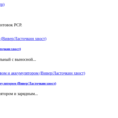
интовок PCP.
точкин хвост)
льный с выносной...
мулятором (Вивер/Ласточкин хвост)
ятором и зарядным...