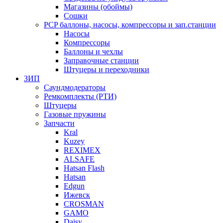
Магазины (обоймы)
Сошки
PCP баллоны, насосы, компрессоры и зап.станции
Насосы
Компрессоры
Баллоны и чехлы
Заправочные станции
Штуцеры и переходники
ЗИП
Саундмодераторы
Ремкомплекты (РТИ)
Штуцеры
Газовые пружины
Запчасти
Kral
Kuzey
REXIMEX
ALSAFE
Hatsan Flash
Hatsan
Edgun
Ижевск
CROSMAN
GAMO
Daisy