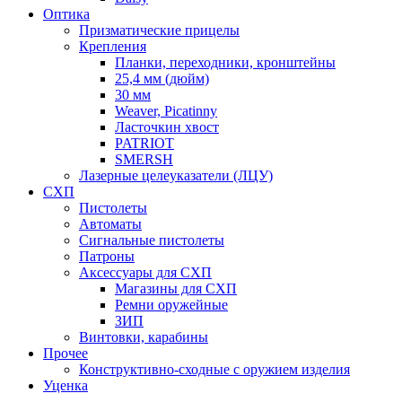
Оптика
Призматические прицелы
Крепления
Планки, переходники, кронштейны
25,4 мм (дюйм)
30 мм
Weaver, Picatinny
Ласточкин хвост
PATRIOT
SMERSH
Лазерные целеуказатели (ЛЦУ)
СХП
Пистолеты
Автоматы
Сигнальные пистолеты
Патроны
Аксессуары для СХП
Магазины для СХП
Ремни оружейные
ЗИП
Винтовки, карабины
Прочее
Конструктивно-сходные с оружием изделия
Уценка