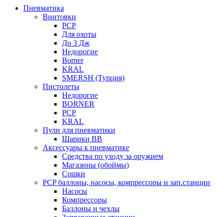
Пневматика
Винтовки
PCP
Для охоты
До 3 Дж
Недорогие
Borner
KRAL
SMERSH (Турция)
Пистолеты
Недорогие
BORNER
PCP
KRAL
Пули для пневматики
Шарики BB
Аксессуары к пневматике
Средства по уходу за оружием
Магазины (обоймы)
Сошки
PCP баллоны, насосы, компрессоры и зап.станции
Насосы
Компрессоры
Баллоны и чехлы