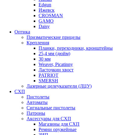
Edgun
Ижевск
CROSMAN
GAMO
Daisy
Оптика
Призматические прицелы
Крепления
Планки, переходники, кронштейны
25,4 мм (дюйм)
30 мм
Weaver, Picatinny
Ласточкин хвост
PATRIOT
SMERSH
Лазерные целеуказатели (ЛЦУ)
СХП
Пистолеты
Автоматы
Сигнальные пистолеты
Патроны
Аксессуары для СХП
Магазины для СХП
Ремни оружейные
ЗИП