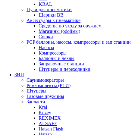
KRAL
Пули для пневматики
Шарики BB
Аксессуары к пневматике
Средства по уходу за оружием
Магазины (обоймы)
Сошки
PCP баллоны, насосы, компрессоры и зап.станции
Насосы
Компрессоры
Баллоны и чехлы
Заправочные станции
Штуцеры и переходники
ЗИП
Саундмодераторы
Ремкомплекты (РТИ)
Штуцеры
Газовые пружины
Запчасти
Kral
Kuzey
REXIMEX
ALSAFE
Hatsan Flash
Hatsan