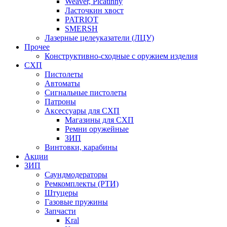
Weaver, Picatinny
Ласточкин хвост
PATRIOT
SMERSH
Лазерные целеуказатели (ЛЦУ)
Прочее
Конструктивно-сходные с оружием изделия
СХП
Пистолеты
Автоматы
Сигнальные пистолеты
Патроны
Аксессуары для СХП
Магазины для СХП
Ремни оружейные
ЗИП
Винтовки, карабины
Акции
ЗИП
Саундмодераторы
Ремкомплекты (РТИ)
Штуцеры
Газовые пружины
Запчасти
Kral