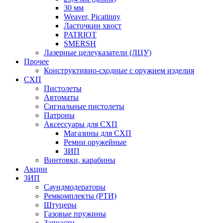
30 мм
Weaver, Picatinny
Ласточкин хвост
PATRIOT
SMERSH
Лазерные целеуказатели (ЛЦУ)
Прочее
Конструктивно-сходные с оружием изделия
СХП
Пистолеты
Автоматы
Сигнальные пистолеты
Патроны
Аксессуары для СХП
Магазины для СХП
Ремни оружейные
ЗИП
Винтовки, карабины
Акции
ЗИП
Саундмодераторы
Ремкомплекты (РТИ)
Штуцеры
Газовые пружины
Запчасти