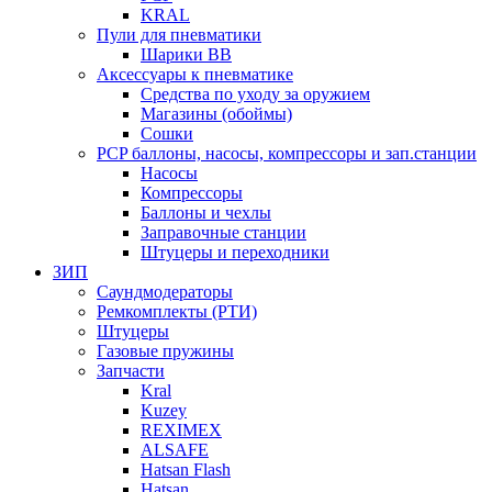
KRAL
Пули для пневматики
Шарики BB
Аксессуары к пневматике
Средства по уходу за оружием
Магазины (обоймы)
Сошки
PCP баллоны, насосы, компрессоры и зап.станции
Насосы
Компрессоры
Баллоны и чехлы
Заправочные станции
Штуцеры и переходники
ЗИП
Саундмодераторы
Ремкомплекты (РТИ)
Штуцеры
Газовые пружины
Запчасти
Kral
Kuzey
REXIMEX
ALSAFE
Hatsan Flash
Hatsan