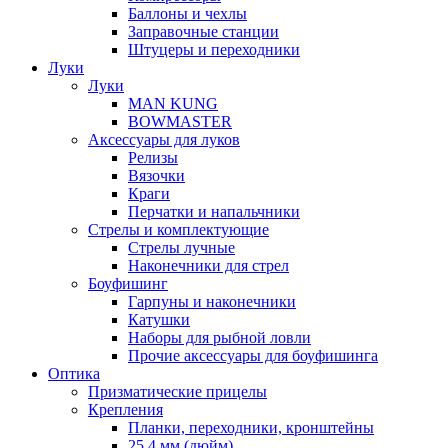
Баллоны и чехлы
Заправочные станции
Штуцеры и переходники
Луки
Луки
MAN KUNG
BOWMASTER
Аксессуары для луков
Релизы
Вязочки
Краги
Перчатки и напальчники
Стрелы и комплектующие
Стрелы лучные
Наконечники для стрел
Боуфишинг
Гарпуны и наконечники
Катушки
Наборы для рыбной ловли
Прочие аксессуары для боуфишинга
Оптика
Призматические прицелы
Крепления
Планки, переходники, кронштейны
25,4 мм (дюйм)