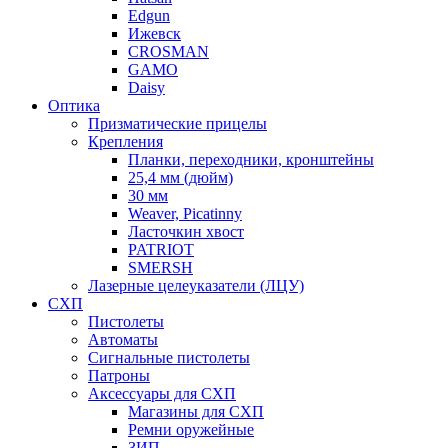
Edgun
Ижевск
CROSMAN
GAMO
Daisy
Оптика
Призматические прицелы
Крепления
Планки, переходники, кронштейны
25,4 мм (дюйм)
30 мм
Weaver, Picatinny
Ласточкин хвост
PATRIOT
SMERSH
Лазерные целеуказатели (ЛЦУ)
СХП
Пистолеты
Автоматы
Сигнальные пистолеты
Патроны
Аксессуары для СХП
Магазины для СХП
Ремни оружейные
ЗИП