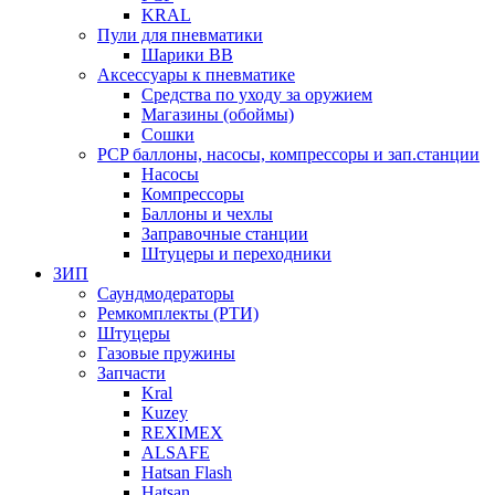
KRAL
Пули для пневматики
Шарики BB
Аксессуары к пневматике
Средства по уходу за оружием
Магазины (обоймы)
Сошки
PCP баллоны, насосы, компрессоры и зап.станции
Насосы
Компрессоры
Баллоны и чехлы
Заправочные станции
Штуцеры и переходники
ЗИП
Саундмодераторы
Ремкомплекты (РТИ)
Штуцеры
Газовые пружины
Запчасти
Kral
Kuzey
REXIMEX
ALSAFE
Hatsan Flash
Hatsan