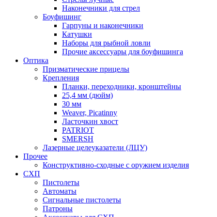
Наконечники для стрел
Боуфишинг
Гарпуны и наконечники
Катушки
Наборы для рыбной ловли
Прочие аксессуары для боуфишинга
Оптика
Призматические прицелы
Крепления
Планки, переходники, кронштейны
25,4 мм (дюйм)
30 мм
Weaver, Picatinny
Ласточкин хвост
PATRIOT
SMERSH
Лазерные целеуказатели (ЛЦУ)
Прочее
Конструктивно-сходные с оружием изделия
СХП
Пистолеты
Автоматы
Сигнальные пистолеты
Патроны