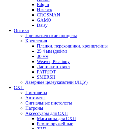
Edgun
Ижевск
CROSMAN
GAMO
Daisy
Оптика
Призматические прицелы
Крепления
Планки, переходники, кронштейны
25,4 мм (дюйм)
30 мм
Weaver, Picatinny
Ласточкин хвост
PATRIOT
SMERSH
Лазерные целеуказатели (ЛЦУ)
СХП
Пистолеты
Автоматы
Сигнальные пистолеты
Патроны
Аксессуары для СХП
Магазины для СХП
Ремни оружейные
ЗИП